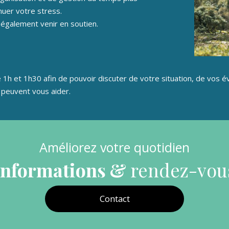
uer votre stress.
t également venir en soutien.
1h et 1h30 afin de pouvoir discuter de votre situation, de vos éve
 peuvent vous aider.
Améliorez votre quotidien
Informations &
rendez-vou
Contact