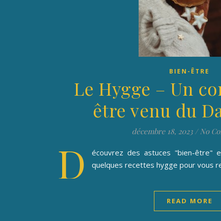
BIEN-ÊTRE
Le Hygge – Un co
être venu du 
décembre 18, 2023
/
No C
D
écouvrez des astuces "bien-être" e
quelques recettes hygge pour vous r
READ MORE