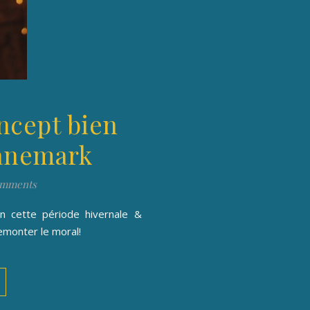
ncept bien
Danemark
omments
n cette période hivernale &
emonter le moral!